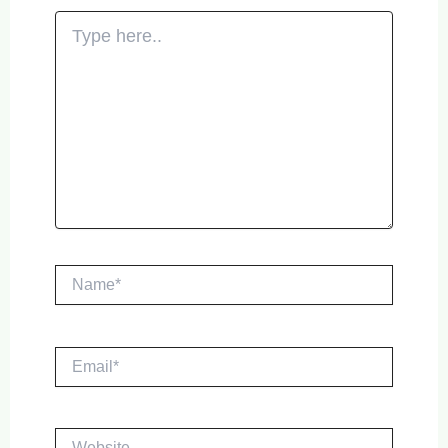
Type
here..
Name*
Email*
Website