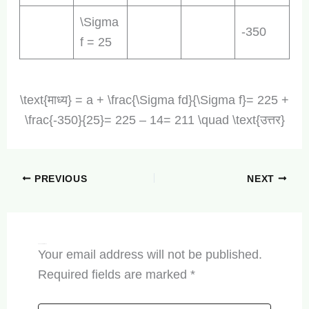
\Sigma
-350
f = 25
\text{माध्य} = a + \frac{\Sigma fd}{\Sigma f}= 225 +
\frac{-350}{25}= 225 – 14= 211 \quad \text{उत्तर}
PREVIOUS
NEXT
Leave a Comment
Your email address will not be published.
Required fields are marked
*