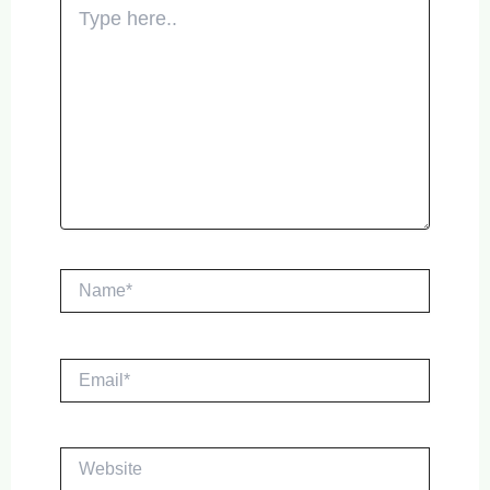
Type
here..
Name*
Email*
Website