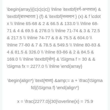
\begin{array}{|c|c|c|c|} \hline \textbf{वर्ग-अन्तराल} &
\textbf{बारम्बारता } (f) & \textbf{मध्यमान } (x) & f \cdot
x \\ \hline 65-68 & 2 & 66.5 & 133.0 \\ \hline 68-
71 & 4 & 69.5 & 278.0 \\ \hline 71-74 & 3 & 72.5
& 217.5 \\ \hline 74-77 & 8 & 75.5 & 604.0 \\
\hline 77-80 & 7 & 78.5 & 549.5 \\ \hline 80-83 &
4 & 81.5 & 326.0 \\ \hline 83-86 & 2 & 84.5 &
169.0 \\ \hline \textbf{योग} & \Sigma f = 30 & &
\Sigma fx = 2277.0 \\ \hline \end{array}
\begin{align*} \text{माध्य} &amp;= a + \frac{\Sigma
fd}{\Sigma f} \end{align*}
x = \frac{2277.0}{30}\overline{x} = 75.9