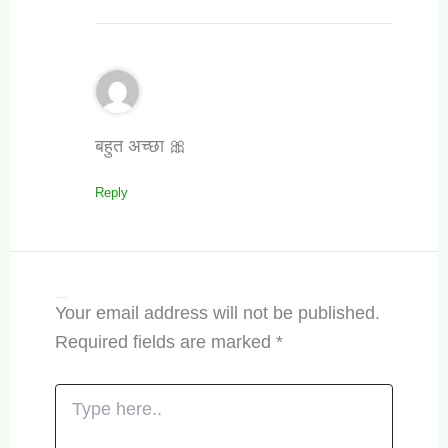
बहुत अच्छा 🎀
Reply
Leave a Comment
Your email address will not be published.
Required fields are marked
*
Type
here..