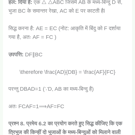
हल:
दिया है:
एक △ △ABC जिसमें AB के मध्य-बिन्दु D से,
भुजा BC के समान्तर रेखा, AC को E पर काटती हैl
सिद्ध करना है: AE = EC (नोट: आकृति में बिंदु को F दर्शाया
गया है, अतः AF = FC )
उपपत्ति:
DF∥BC
\therefore \frac{AD}{DB} = \frac{AF}{FC}
परन्तु DBAD​=1 (∵D, AB का मध्य-बिन्दु है)
अतः FCAF​=1⟹AF=FC
प्रश्न 8. प्रमेय 6.2 का प्रयोग करते हुए सिद्ध कीजिए कि एक
त्रिभुज की किन्हीं दो भुजाओं के मध्य-बिन्दुओं को मिलाने वाली