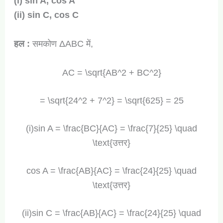
(i) sin A, cos A
(ii) sin C, cos C
हल :
समकोण ΔABC में,
AC = \sqrt{AB^2 + BC^2}
= \sqrt{24^2 + 7^2} = \sqrt{625} = 25
(i)sin A = \frac{BC}{AC} = \frac{7}{25} \quad
\text{उत्तर}
cos A = \frac{AB}{AC} = \frac{24}{25} \quad
\text{उत्तर}
(ii)sin C = \frac{AB}{AC} = \frac{24}{25} \quad