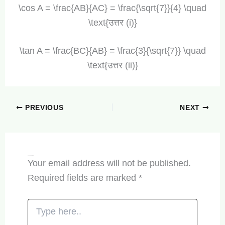
\cos A = \frac{AB}{AC} = \frac{\sqrt{7}}{4} \quad
\text{उत्तर (i)}
\tan A = \frac{BC}{AB} = \frac{3}{\sqrt{7}} \quad
\text{उत्तर (ii)}
PREVIOUS
NEXT
Leave a Comment
Your email address will not be published.
Required fields are marked
*
Type
here..