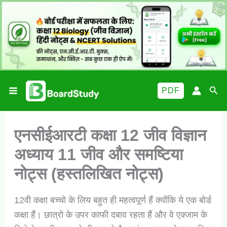
Skip
to
content
Sea
PDF
एनसीईआरटी कक्षा 12 जीव विज्ञान
अध्याय 11 जीव और समष्टिया
नोट्स (हस्तलिखित नोट्स)
12वी कक्षा बच्चो के लिय बहुत ही महत्वपूर्ण हैं क्योंकि ये एक बोर्ड
कक्षा हैं। छात्रो के उपर काफी दबाव रहता हैं और वे एक्जाम के